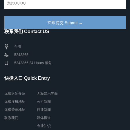
联系我们 Contact US
台湾
5243865
5243865 24 Hours 服务
快捷入口 Quick Entry
无极娱乐介绍
无极娱乐界面
无极注册地址
公司新闻
无极登录地址
行业新闻
联系我们
媒体报道
专业知识